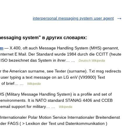
interpersonal messaging system user agent
messaging system" в других словарях:
em
— X.400, oft auch Message Handling System (MHS) genannt,
u Internet E Mail. Der Standard wurde 1984 durch die CCITT (heute
e ISO bezeichnet das System in ihrer… …
Deutsch Wikipedia
r the American surname, see Texter (surname). Txt msg redirects
A user typing a text message on an LG enV (VX9900) Text
ge of brief… …
Wikipedia
(Military Message Handling System) is a profile and set of
ary environments. It is NATO standard STANAG 4406 and CCEB
0 email support for military… …
Wikipedia
ternationaler Polar Motion Service Internationaler Breitendienst
ed der FAGS ( > Lexikon der Text und Datenkommunikation )