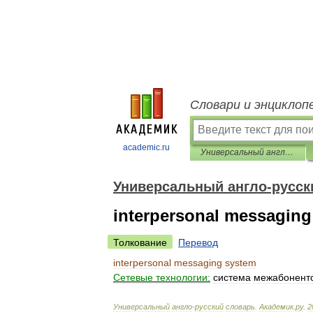
Словари и энциклоп
academic.ru
Универсальный англо-русский словарь
Универсальный англо-русск
interpersonal messaging
Толкование
Перевод
interpersonal
messaging
system
Сетевые
технологии:
система
межабонентс
Универсальный
англо
-
русский
словарь
.
Академик
.
ру
.
2