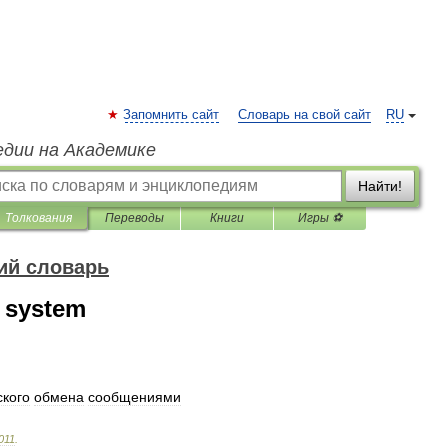
Запомнить сайт
Словарь на свой сайт
RU
едии на Академике
Найти!
Толкования
Переводы
Книги
Игры ⚽
ий словарь
 system
кого
обмена
сообщениями
011
.