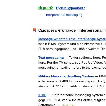
Игры ⚽
Нужна курсовая?
interpersonal messaging
Смотреть что такое "interpersonal 
Message Oriented Text Interchange Syst
ist ein E Mail System und eine Alternative z
ITU) herausgegeben und 1988 erweitert. Di
Text messaging
— Texter redirects here. Fo
here. For the TV series, see Pop Up Video. 
messaging, or texting, refers to the exchan
Military Message Handling System
— MMHS 
extensions to X.400 for messaging in milit
standard ACP 123. It adds to standard X.40
IPMS
— • Interpersonal Messaging System • In
gegr. 1895 u.a. von Wilhelm Förster, Mitgli
Astronomie …
Acronyms