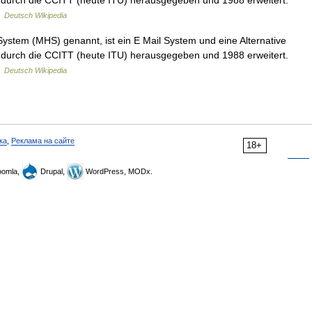
4 durch die CCITT (heute ITU) herausgegeben und 1988 erweitert.
…
Deutsch Wikipedia
stem (MHS) genannt, ist ein E Mail System und eine Alternative
4 durch die CCITT (heute ITU) herausgegeben und 1988 erweitert.
…
Deutsch Wikipedia
ка
,
Реклама на сайте
18+
omla,
Drupal,
WordPress, MODx.